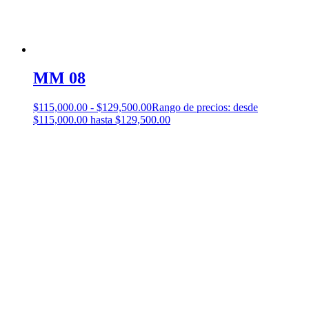
MM 08
$
115,000.00
-
$
129,500.00
Rango de precios: desde
$115,000.00 hasta $129,500.00