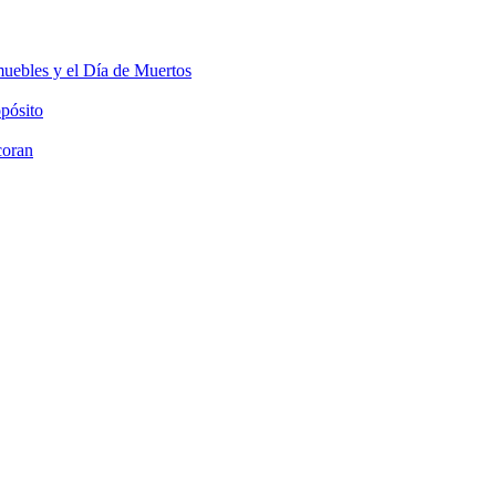
muebles y el Día de Muertos
opósito
coran