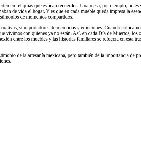
erten en reliquias que evocan recuerdos. Una mesa, por ejemplo, no es 
enaban de vida el hogar. Y es que en cada mueble queda impresa la esenci
testimonios de momentos compartidos.
corativas, sino portadores de memorias y emociones. Cuando colocamos
e vivimos con quienes ya no están. Así, en cada Día de Muertos, los o
ión entre los muebles y las historias familiares se refuerza en esta trad
onio de la artesanía mexicana, pero también de la importancia de prese
iones.