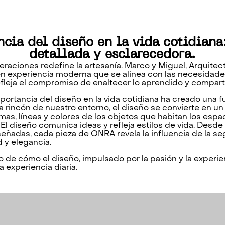
cia del diseño en la vida cotidiana
detallada y esclarecedora.
raciones redefine la artesanía. Marco y Miguel, Arquitect
n experiencia moderna que se alinea con las necesidade
efleja el compromiso de enaltecer lo aprendido y compart
portancia del diseño en la vida cotidiana ha creado una f
da rincón de nuestro entorno, el diseño se convierte en un
rmas, líneas y colores de los objetos que habitan los esp
. El diseño comunica ideas y refleja estilos de vida. Desd
ñadas, cada pieza de ONRA revela la influencia de la s
 y elegancia.
o de cómo el diseño, impulsado por la pasión y la experie
 experiencia diaria.