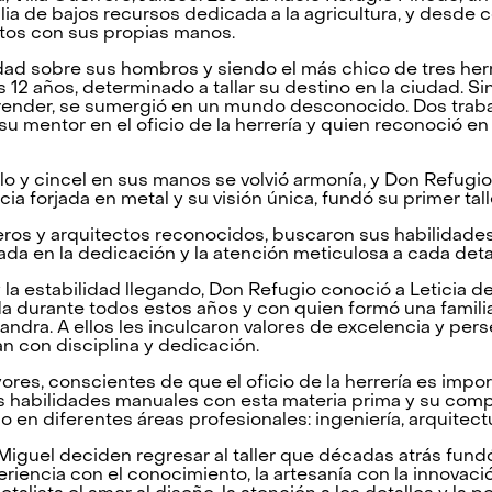
ilia de bajos recursos dedicada a la agricultura, y desde
etos con sus propias manos.
dad sobre sus hombros y siendo el más chico de tres he
s 12 años, determinado a tallar su destino en la ciudad. S
render, se sumergió en un mundo desconocido. Dos traba
su mentor en el oficio de la herrería y quien reconoció en
illo y cincel en sus manos se volvió armonía, y Don Refugi
a forjada en metal y su visión única, fundó su primer tall
ieros y arquitectos reconocidos, buscaron sus habilidade
igada en la dedicación y la atención meticulosa a cada det
 y la estabilidad llegando, Don Refugio conoció a Leticia 
 durante todos estos años y con quien formó una familia
ejandra. A ellos les inculcaron valores de excelencia y pe
n con disciplina y dedicación.
es, conscientes de que el oficio de la herrería es import
us habilidades manuales con esta materia prima y su com
en diferentes áreas profesionales: ingeniería, arquitectu
iguel deciden regresar al taller que décadas atrás fundó
riencia con el conocimiento, la artesanía con la innovac