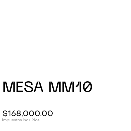
MESA MM10
$
168,000.00
Impuestos incluídos.