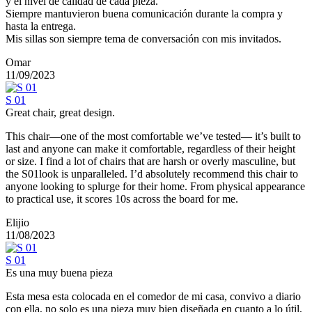
y el nivel de calidad de cada pieza.
Siempre mantuvieron buena comunicación durante la compra y
hasta la entrega.
Mis sillas son siempre tema de conversación con mis invitados.
Omar
11/09/2023
S 01
Great chair, great design.
This chair—one of the most comfortable we’ve tested— it’s built to
last and anyone can make it comfortable, regardless of their height
or size. I find a lot of chairs that are harsh or overly masculine, but
the S01look is unparalleled. I’d absolutely recommend this chair to
anyone looking to splurge for their home. From physical appearance
to practical use, it scores 10s across the board for me.
Elijio
11/08/2023
S 01
Es una muy buena pieza
Esta mesa esta colocada en el comedor de mi casa, convivo a diario
con ella, no solo es una pieza muy bien diseñada en cuanto a lo útil,